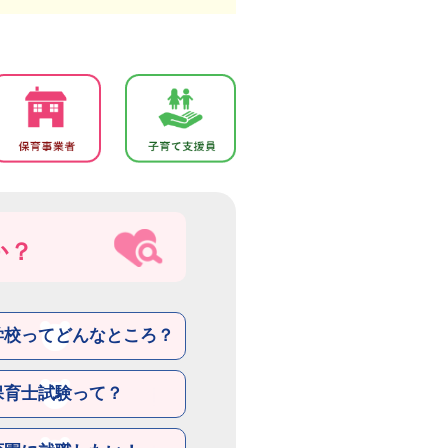
か？
学校ってどんなところ？
保育士試験って？