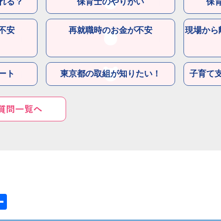
れる？
保育士のやりがい
保
不安
再就職時のお金が不安
現場から
ート
東京都の取組が知りたい！
子育て
nt
共
有