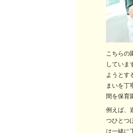
こちらの
していま
ようとす
まいを丁
間を保育
例えば、
つひとつ
は一緒に