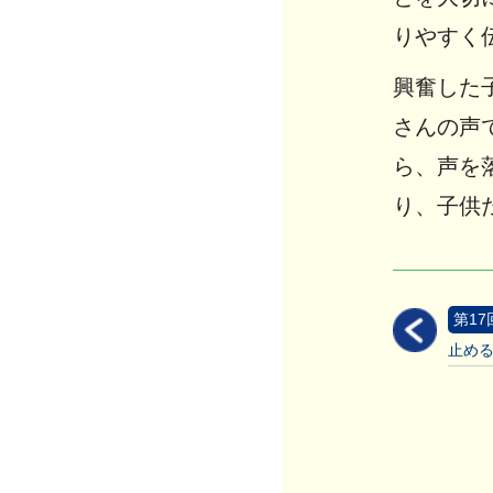
りやすく
興奮した
さんの声
ら、声を
り、子供
第17
止め