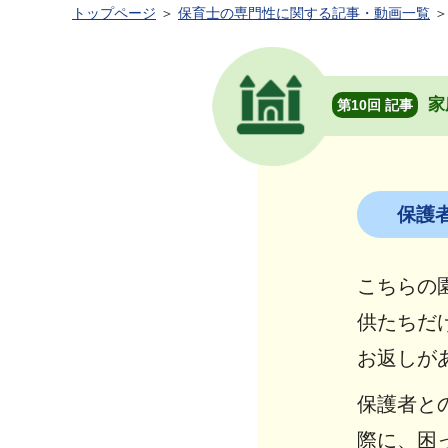
トップページ
＞
保育士の専門性に関する記事・動画一覧
＞
家
第10回 記事
保護
こちらの
供たちだ
お返しが
保護者と
際に、困