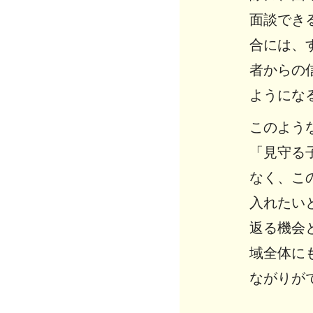
面談でき
合には、
者からの
ようにな
このよう
「見守る
なく、こ
入れたい
返る機会
域全体に
ながりが