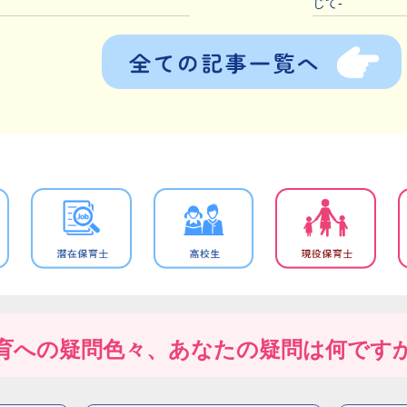
～
じて-
育への疑問色々、あなたの疑問は何です