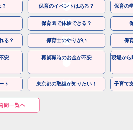
は？
保育のイベントはある？
保育の
保育園で体験できる？
れる？
保育士のやりがい
保
不安
再就職時のお金が不安
現場から
ート
東京都の取組が知りたい！
子育て