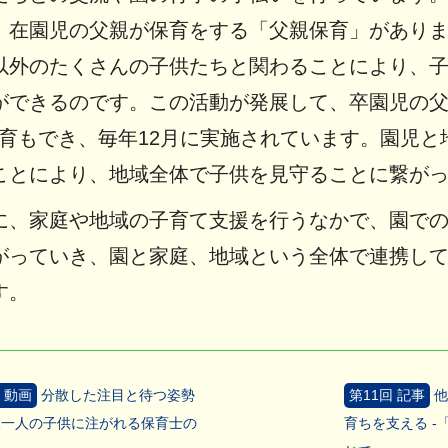
、在園児の父親が保育をする「父親保育」があり
以外のたくさんの子供たちと関わることにより、
ができるのです。この活動が発展して、卒園児の
保育もでき、毎年12月に実施されています。園児と
ことにより、地域全体で子供を見守ることに繋が
に、家庭や地域の子育て支援を行うなかで、園で
がっていき、園と家庭、地域という全体で連携し
す。
 動画
分散した注目と待つ姿勢
第11回 記事
他
人一人の子供に注がれる保育士の
育ちを支える -