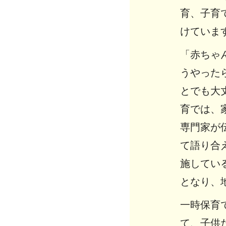
育、子育
けていま
「赤ちゃ
うやった
とでも大
育では、
専門家が
て語り合
施してい
となり、
一時保育
て、子供