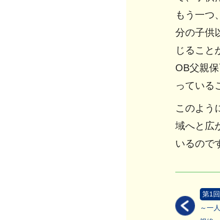
もう一つ
分の子供
じること
OB父親
っている
このよう
域へと広
いるので
第1回
～一